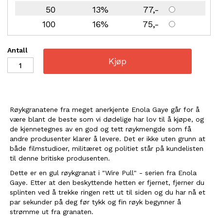
50
13%
77
100
16%
75
Antall
Kjøp
Røykgranatene fra meget anerkjente Enola Gaye går for å
være blant de beste som vi dødelige har lov til å kjøpe, og
de kjennetegnes av en god og tett røykmengde som få
andre produsenter klarer å levere. Det er ikke uten grunn at
både filmstudioer, militæret og politiet står på kundelisten
til denne britiske produsenten.
Dette er en gul røykgranat i "Wire Pull" - serien fra Enola
Gaye. Etter at den beskyttende hetten er fjernet, fjerner du
splinten ved å trekke ringen rett ut til siden og du har nå et
par sekunder på deg før tykk og fin røyk begynner å
strømme ut fra granaten.