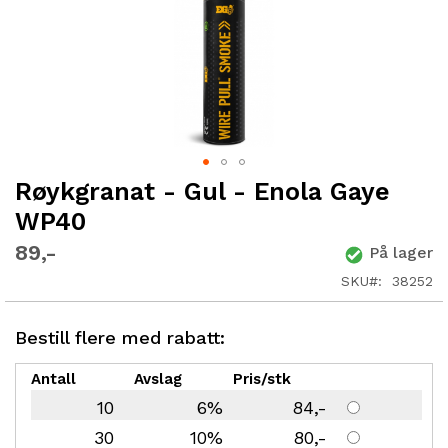
Røykgranat - Gul - Enola Gaye
Gå
til
WP40
begynnelsen
av
89
På lager
bildegalleri
SKU
38252
Bestill flere med rabatt:
Antall
Avslag
Pris/stk
10
6%
84
30
10%
80