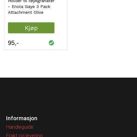
Holder til røykgranater
- Enola Gaye 3 Pack
Attachment Olive
Kjøp
95
Informasjon
Handleguide
Frakt og levering