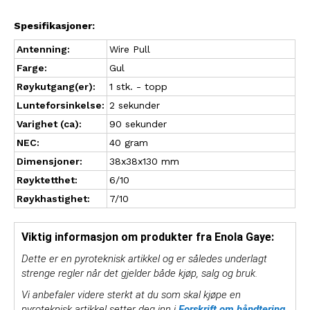
Spesifikasjoner:
Antenning:
Wire Pull
Farge:
Gul
Røykutgang(er):
1 stk. - topp
Lunteforsinkelse:
2 sekunder
Varighet (ca):
90 sekunder
NEC:
40 gram
Dimensjoner:
38x38x130 mm
Røyktetthet:
6/10
Røykhastighet:
7/10
Viktig informasjon om produkter fra Enola Gaye:
Dette er en pyroteknisk artikkel og er således underlagt
strenge regler når det gjelder både kjøp, salg og bruk.
Vi anbefaler videre sterkt at du som skal kjøpe en
pyroteknisk artikkel setter deg inn i
Forskrift om håndtering