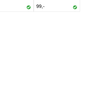
TIL
TIL
99
SAMMENLIGNING
SAMMENLIGNING