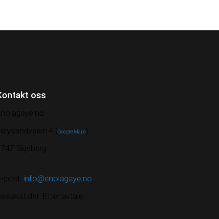
Kontakt oss
Enolagaye.no
Høysandveien 4 (
)
Google Maps
1747 Skjeberg
E-post:
info@enolagaye.no
esøkstider: Etter avtale