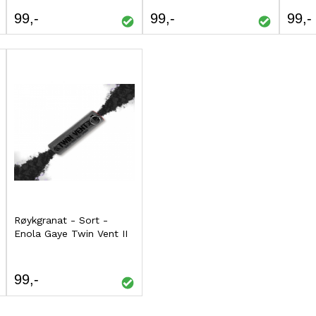
TIL
TIL
99
99
99
SAMMENLIGNING
SAMMENLIGNING
Røykgranat - Sort -
Kjøp
Enola Gaye Twin Vent II
LEGG
TIL
99
SAMMENLIGNING