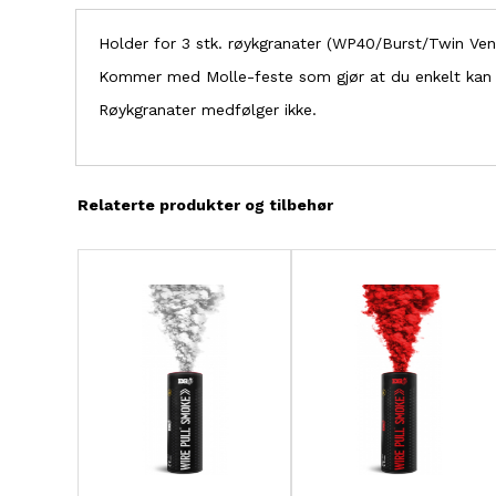
til
begynnelsen
Holder for 3 stk. røykgranater (WP40/Burst/Twin Ven
av
bildegalleri
Kommer med Molle-feste som gjør at du enkelt kan fest
Røykgranater medfølger ikke.
Relaterte produkter og tilbehør