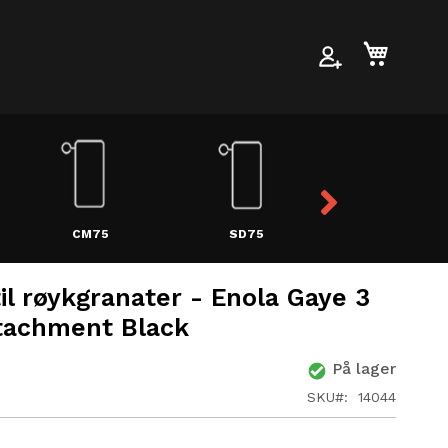
Min han
CM75
SD75
MILX
il røykgranater - Enola Gaye 3
tachment Black
På lager
SKU
14044