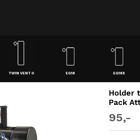
TWIN VENT II
EG18
EG18X
Holder t
Pack At
95