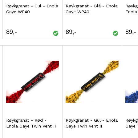
Røykgranat - Gul - Enola
Kjøp
Røykgranat - Blå - Enola
Kjøp
Røykg
Kj
Gaye WP40
Gaye WP40
Enola
LEGG
LEGG
TIL
TIL
89
89
89
SAMMENLIGNING
SAMMENLIGNING
Røykgranat - Rød -
Kjøp
Røykgranat - Gul - Enola
Kjøp
Røykg
Kj
Enola Gaye Twin Vent II
Gaye Twin Vent II
Gaye 
LEGG
LEGG