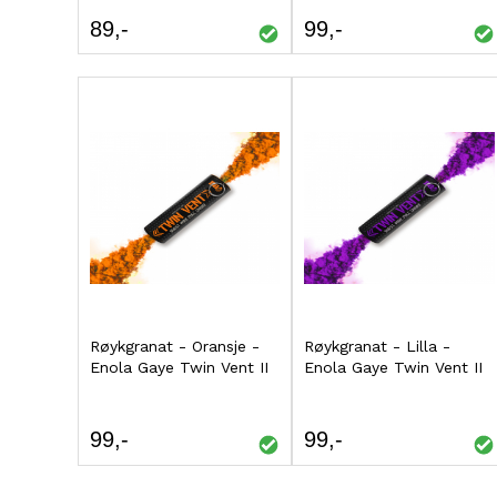
TIL
TIL
89
99
SAMMENLIGNING
SAMMENLIGNING
Røykgranat - Oransje -
Kjøp
Røykgranat - Lilla -
Kjøp
Enola Gaye Twin Vent II
Enola Gaye Twin Vent II
LEGG
LEGG
TIL
TIL
99
99
SAMMENLIGNING
SAMMENLIGNING