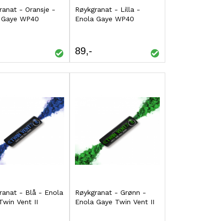
ranat - Oransje -
øp
Røykgranat - Lilla -
Kjøp
 Gaye WP40
Enola Gaye WP40
LEGG
LEGG
TIL
TIL
89
SAMMENLIGNING
SAMMENLIGNING
ranat - Blå - Enola
øp
Røykgranat - Grønn -
Kjøp
Twin Vent II
Enola Gaye Twin Vent II
LEGG
LEGG