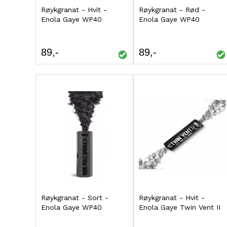
Røykgranat - Hvit -
Kjøp
Røykgranat - Rød -
Kjøp
Enola Gaye WP40
Enola Gaye WP40
LEGG
LEGG
TIL
TIL
89
89
SAMMENLIGNING
SAMMENLIGNING
Røykgranat - Sort -
Kjøp
Røykgranat - Hvit -
Kjøp
Enola Gaye WP40
Enola Gaye Twin Vent II
LEGG
LEGG