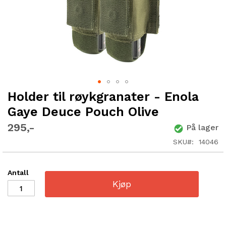
Holder til røykgranater - Enola
Gå
til
Gaye Deuce Pouch Olive
begynnelsen
av
295
På lager
bildegalleri
SKU
14046
Antall
Kjøp