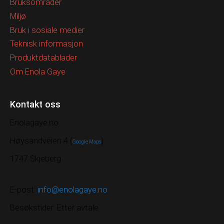
Bruksområder
Miljø
Bruk i sosiale medier
Teknisk informasjon
Produktdatablader
Om Enola Gaye
Kontakt oss
Enolagaye.no
Høysandveien 4 (
)
Google Maps
1747 Skjeberg
E-post:
info@enolagaye.no
Besøkstider: Etter avtale