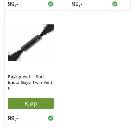
99
99
Røykgranat - Sort -
Enola Gaye Twin Vent
II
Kjøp
99