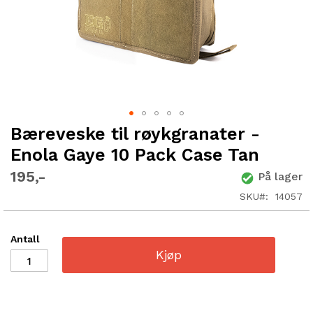
Bæreveske til røykgranater -
Gå
til
Enola Gaye 10 Pack Case Tan
begynnelsen
av
195
På lager
bildegalleri
SKU
14057
Antall
Kjøp