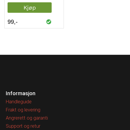
Kjøp
99
Informasjon
Handleguide
Frakt og levering
Angrerett og garanti
Support og retur