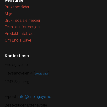
Ressurser
Bruksområder
Miljø
Bruk i sosiale medier
Teknisk informasjon
Produktdatablader
Om Enola Gaye
Kontakt oss
Enolagaye.no
Høysandveien 4 (
)
Google Maps
1747 Skjeberg
E-post:
info@enolagaye.no
Besøkstider: Etter avtale