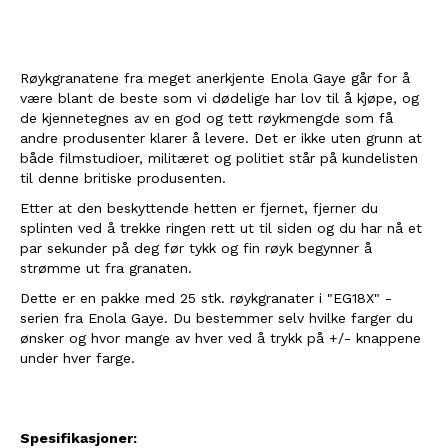
Røykgranatene fra meget anerkjente Enola Gaye går for å
være blant de beste som vi dødelige har lov til å kjøpe, og
de kjennetegnes av en god og tett røykmengde som få
andre produsenter klarer å levere. Det er ikke uten grunn at
både filmstudioer, militæret og politiet står på kundelisten
til denne britiske produsenten.
Etter at den beskyttende hetten er fjernet, fjerner du
splinten ved å trekke ringen rett ut til siden og du har nå et
par sekunder på deg før tykk og fin røyk begynner å
strømme ut fra granaten.
Dette er en pakke med 25 stk. røykgranater i "EG18X" -
serien fra Enola Gaye. Du bestemmer selv hvilke farger du
ønsker og hvor mange av hver ved å trykk på +/- knappene
under hver farge.
Spesifikasjoner: