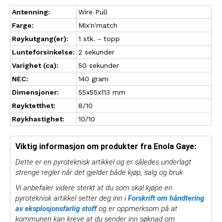
Antenning:
Wire Pull
Farge:
Mix'n'match
Røykutgang(er):
1 stk. - topp
Lunteforsinkelse:
2 sekunder
Varighet (ca):
50 sekunder
NEC:
140 gram
Dimensjoner:
55x55x113 mm
Røyktetthet:
8/10
Røykhastighet:
10/10
Viktig informasjon om produkter fra Enola Gaye:
Dette er en pyroteknisk artikkel og er således underlagt
strenge regler når det gjelder både kjøp, salg og bruk.
Vi anbefaler videre sterkt at du som skal kjøpe en
pyroteknisk artikkel setter deg inn i
Forskrift om håndtering
av eksplosjonsfarlig stoff
og er oppmerksom på at
kommunen kan kreve at du sender inn søknad om