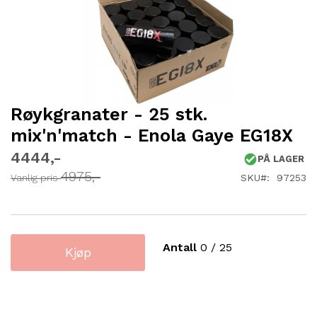
Røykgranater - 25 stk.
Gå
til
mix'n'match - Enola Gaye EG18X
begynnelsen
av
4444
PÅ LAGER
bildegalleri
4975
SKU
97253
Vanlig pris
Antall
0
/
25
Kjøp