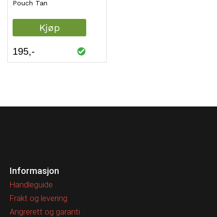
Pouch Tan
Kjøp
195
Informasjon
Handleguide
Frakt og levering
Angrerett og garanti