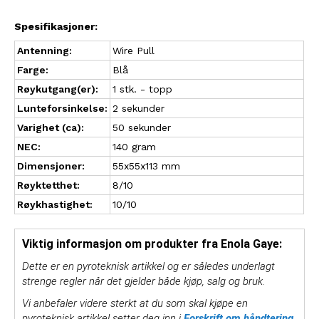
Spesifikasjoner:
Antenning:
Wire Pull
Farge:
Blå
Røykutgang(er):
1 stk. - topp
Lunteforsinkelse:
2 sekunder
Varighet (ca):
50 sekunder
NEC:
140 gram
Dimensjoner:
55x55x113 mm
Røyktetthet:
8/10
Røykhastighet:
10/10
Viktig informasjon om produkter fra Enola Gaye:
Dette er en pyroteknisk artikkel og er således underlagt
strenge regler når det gjelder både kjøp, salg og bruk.
Vi anbefaler videre sterkt at du som skal kjøpe en
pyroteknisk artikkel setter deg inn i
Forskrift om håndtering