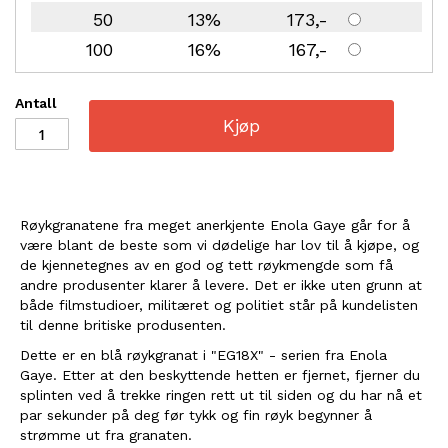
50
13%
173
100
16%
167
Antall
Kjøp
Røykgranatene fra meget anerkjente Enola Gaye går for å
være blant de beste som vi dødelige har lov til å kjøpe, og
de kjennetegnes av en god og tett røykmengde som få
andre produsenter klarer å levere. Det er ikke uten grunn at
både filmstudioer, militæret og politiet står på kundelisten
til denne britiske produsenten.
Dette er en blå røykgranat i "EG18X" - serien fra Enola
Gaye. Etter at den beskyttende hetten er fjernet, fjerner du
splinten ved å trekke ringen rett ut til siden og du har nå et
par sekunder på deg før tykk og fin røyk begynner å
strømme ut fra granaten.