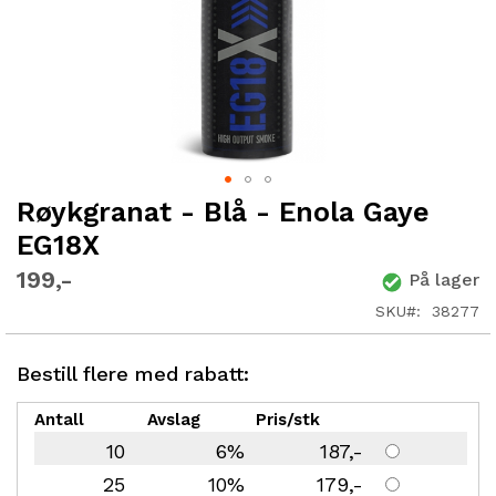
Røykgranat - Blå - Enola Gaye
Gå
til
EG18X
begynnelsen
av
199
På lager
bildegalleri
SKU
38277
Bestill flere med rabatt:
Antall
Avslag
Pris/stk
10
6%
187
25
10%
179