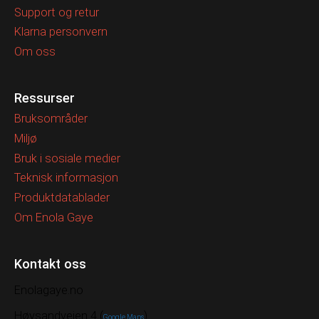
Support og retur
Klarna personvern
Om oss
Ressurser
Bruksområder
Miljø
Bruk i sosiale medier
Teknisk informasjon
Produktdatablader
Om Enola Gaye
Kontakt oss
Enolagaye.no
Høysandveien 4 (
)
Google Maps