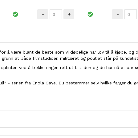
-
+
-
or å være blant de beste som vi dødelige har lov til å kjøpe, o
 grunn at både filmstudioer, militæret og politiet står på kundelis
 splinten ved å trekke ringen rett ut til siden og du har nå et par
ull" - serien fra Enola Gaye. Du bestemmer selv hvilke farger du 