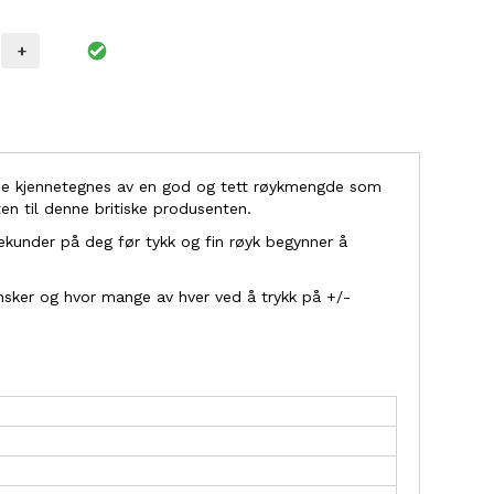
+
g de kjennetegnes av en god og tett røykmengde som
ten til denne britiske produsenten.
 sekunder på deg før tykk og fin røyk begynner å
ønsker og hvor mange av hver ved å trykk på +/-