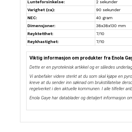
Lunteforsinkelse:
2 sekunder
Varighet (ca):
90 sekunder
NEC:
40 gram
Dimensjoner:
38x38x130 mm
Røyktetthet:
7/10
Røykhastighet:
7/10
Viktig informasjon om produkter fra Enola Ga
Dette er en pyroteknisk artikkel og er således underlag
Vi anbefaler videre sterkt at du som skal kjøpe en pyro
kreve at du sender inn søknad om brukstillatelse derso
regelverket i den aktuelle kommunen. I alle tilfeller an
Enola Gaye har datablader og detaljert informasjon o