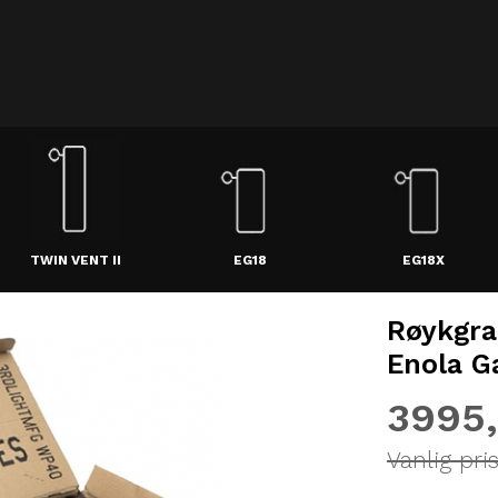
TWIN VENT II
EG18
EG18X
Røykgra
Enola G
3995
Vanlig pri