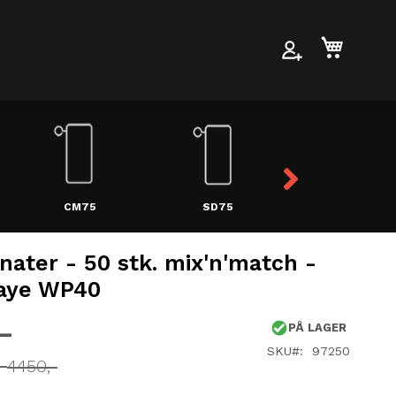
Min han
CM75
SD75
MILX
nater - 50 stk. mix'n'match -
aye WP40
PÅ LAGER
SKU
97250
s
4450