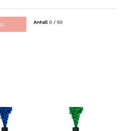
Antall
0
/
50
øp