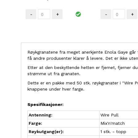
-
+
-
+
Røykgranatene fra meget anerkjente Enola Gaye går f
få andre produsenter klarer å levere. Det er ikke uten
Etter at den beskyttende hetten er fjernet, fjerner du
strømme ut fra granaten.
Dette er en pakke med 50 stk. røykgranater i "Wire P
knappene under hver farge.
Spesifikasjoner:
Antenning:
Wire Pull
Farge:
Mix'n'match
Røykutgang(er):
1 stk. - topp